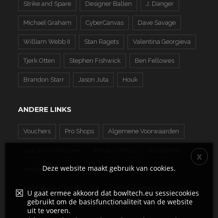
Strike and Spare
Designer Ballen
J. Danger
Michael Graham
CyberCanvas
Dave Savage
William Webb II
Stan Ragets
Valentina Georgieva
Tjerk Otten
Stephen Fishwick
Ben Fellowes
Brandon Starr
Jason Juta
Houk
ANDERE LINKS
Vouchers
Pro Shops
Algemene Voorwaarden
Laat ons ontwerpen
Privacy Policy
Disclaimer
Deze website maakt gebruik van cookies.
Veelgestelde Vragen
Maak je eigen Bowling Bal
Maak je eigen Bowling Pin
Maak je eigen Display Bal
U gaat ermee akkoord dat bowltech.eu sessiecookies
gebruikt om de basisfunctionaliteit van de website
uit te voeren.