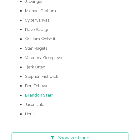
J. Danger
Michael Graham
CyberCanvas
Dave Savage
William Webb II
Stan Ragets
Valentina Georgieva
Tjerk Otten
Stephen Fishwick
Ben Fellowes
Brandon Starr
Jason Juta
Houk
Show
zeefkring