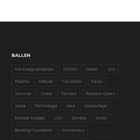
BALLEN
Pre-Designed Ballen
STORM
Dieren
300
Plasma
Attitude
Fun Ballen
Faces
Summer
Drank
Famous
Rainbow Colors
Santa
Technologie
Hout
Camouflage
Monster Eyeball
USA
Zombie
Skulls
Bowling Foundation
Anniversary