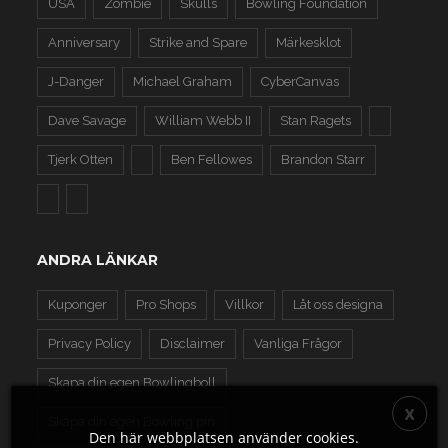
USA
Zombie
Skulls
Bowling Foundation
Anniversary
Strike and Spare
Märkesklot
J-Danger
Michael Graham
CyberCanvas
Dave Savage
William Webb II
Stan Ragets
Tjerk Otten
Ben Fellowes
Brandon Starr
ANDRA LÄNKAR
Kuponger
Pro Shops
Villkor
Låt oss designa
Privacy Policy
Disclaimer
Vanliga Frågor
Skapa din egen Bowlingboll
Skapa din egen Bowling pin
Den här webbplatsen använder cookies.