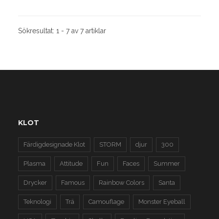
Sökresultat:
1 - 7 av 7 artiklar
KLOT
Färdigdesignade Klot
STORM
djur
300
Plasma
Attitude
Fun
Faces
Summer
Drycker
Famous
Rainbow Colors
Santa
Teknologi
Trä
Camouflage
Monster Eyeball