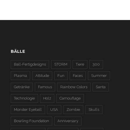
BÄLLE
Ball-Fertigdesigns
STORM
Tiere
300
Plasma
Attitude
Fun
Faces
Summer
Getränke
Famous
Rainbow Colors
Santa
Technologie
Holz
Camouflage
Monster Eyeball
USA
Zombie
Skulls
Bowling Foundation
Anniversary