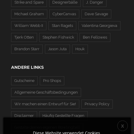
Strike and Spare
Designerbälle
J. Danger
Michael Graham
CyberCanvas
Dave Savage
William Webb II
Stan Ragets
Valentina Georgieva
Tjerk Otten
Stephen Fishwick
Ben Fellowes
Brandon Starr
Jason Juta
Houk
ANDERE LINKS
Gutscheine
Pro Shops
Allgemeine Geschäftsbedingungen
Wir machen einen Entwurf für Sie!
Privacy Policy
Disclaimer
Häufig Gestellte Fragen
Gestalte deinen eigenen Bowlingball
Diese Website verwendet Cookies.