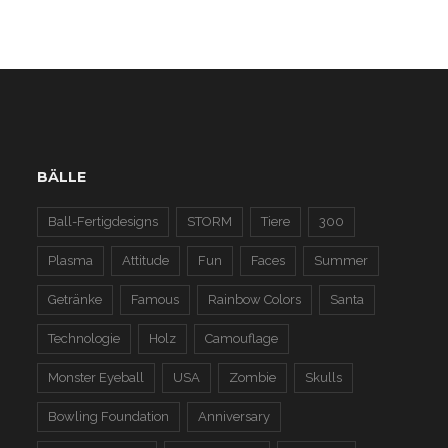
BÄLLE
Ball-Fertigdesigns
STORM
Tiere
300
Plasma
Attitude
Fun
Faces
Summer
Getränke
Famous
Rainbow Colors
Santa
Technologie
Holz
Camouflage
Monster Eyeball
USA
Zombie
Skulls
Bowling Foundation
Anniversary