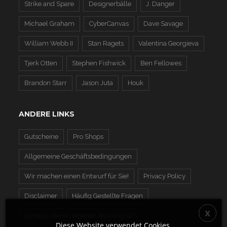
Strike and Spare
Designerbälle
J. Danger
Michael Graham
CyberCanvas
Dave Savage
William Webb II
Stan Ragets
Valentina Georgieva
Tjerk Otten
Stephen Fishwick
Ben Fellowes
Brandon Starr
Jason Juta
Houk
ANDERE LINKS
Gutscheine
Pro Shops
Allgemeine Geschäftsbedingungen
Wir machen einen Entwurf für Sie!
Privacy Policy
Disclaimer
Häufig Gestellte Fragen
Gestalte deinen eigenen Bowlingball
Diese Website verwendet Cookies.