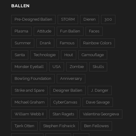
BALLEN
Pre-Designed Ballen
STORM
Dieren
300
Plasma
Attitude
Fun Ballen
Faces
Summer
Drank
Famous
Rainbow Colors
Santa
Technologie
Hout
Camouflage
Monster Eyeball
USA
Zombie
Skulls
Bowling Foundation
Anniversary
Strike and Spare
Designer Ballen
J. Danger
Michael Graham
CyberCanvas
Dave Savage
William Webb II
Stan Ragets
Valentina Georgieva
Tjerk Otten
Stephen Fishwick
Ben Fellowes