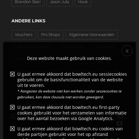
Brandon Starr
Jason Juta
Houk
ANDERE LINKS
Vouchers
Pro Shops
Algemene Voorwaarden
Laat ons ontwerpen
Privacy Policy
Disclaimer
Deze website maakt gebruik van cookies.
Veelgestelde Vragen
Maak je eigen Bowling Bal
Maak je eigen Bowling Pin
Maak je eigen Display Bal
U gaat ermee akkoord dat bowltech.eu sessiecookies
gebruikt om de basisfunctionaliteit van de website
uit te voeren.
* Aangezien de website niet kan werken zonder sessiecookies te
gebruiken, kan deze clausule niet worden geweigerd.
+31(0)162-727039
U gaat ermee akkoord dat bowltech.eu first-party
cookies gebruikt voor het verzamelen van informatie
info@ontheballbowling.eu
over het aantal bezoeken via Google Analytics.
U gaat ermee akkoord dat bowltech.eu cookies van
derde partijen gebruikt voor het op afstand