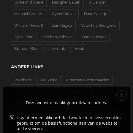
Strike and Spare
Designer Ballen
J. Danger
Michael Graham
CyberCanvas
Dave Savage
William Webb II
Stan Ragets
Valentina Georgieva
Tjerk Otten
Stephen Fishwick
Ben Fellowes
Brandon Starr
Jason Juta
Houk
ANDERE LINKS
Vouchers
Pro Shops
Algemene Voorwaarden
Laat ons ontwerpen
Privacy Policy
Disclaimer
Deze website maakt gebruik van cookies.
Veelgestelde Vragen
Maak je eigen Bowling Bal
Maak je eigen Bowling Pin
Maak je eigen Display Bal
U gaat ermee akkoord dat bowltech.eu sessiecookies
gebruikt om de basisfunctionaliteit van de website
uit te voeren.