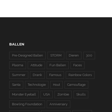
BALLEN
Pre-Designed Ballen
STORM
Dieren
300
Plasma
Attitude
Fun Ballen
Faces
Summer
Drank
Famous
Rainbow Colors
Santa
Technologie
Hout
Camouflage
Monster Eyeball
USA
Zombie
Skulls
Bowling Foundation
Anniversary