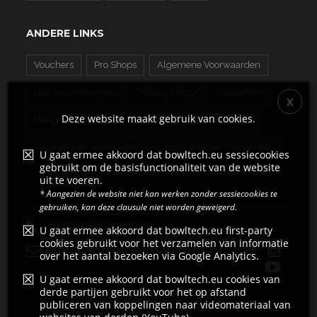
ANDERE LINKS
Vouchers
Pro Shops
Algemene Voorwaarden
Laat ons ontwerpen
Privacy Policy
Disclaimer
Deze website maakt gebruik van cookies.
Veelgestelde Vragen
Maak je eigen Bowling Bal
Maak je eigen Bowling Pin
Maak je eigen Display Bal
U gaat ermee akkoord dat bowltech.eu sessiecookies
gebruikt om de basisfunctionaliteit van de website
uit te voeren.
* Aangezien de website niet kan werken zonder sessiecookies te
gebruiken, kan deze clausule niet worden geweigerd.
+31(0)162-727039
U gaat ermee akkoord dat bowltech.eu first-party
cookies gebruikt voor het verzamelen van informatie
info@ontheballbowling.eu
over het aantal bezoeken via Google Analytics.
U gaat ermee akkoord dat bowltech.eu cookies van
derde partijen gebruikt voor het op afstand
publiceren van koppelingen naar videomateriaal van