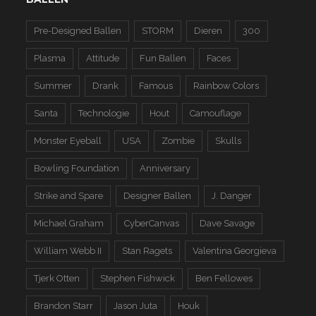
Pre-Designed Ballen
STORM
Dieren
300
Plasma
Attitude
Fun Ballen
Faces
Summer
Drank
Famous
Rainbow Colors
Santa
Technologie
Hout
Camouflage
Monster Eyeball
USA
Zombie
Skulls
Bowling Foundation
Anniversary
Strike and Spare
Designer Ballen
J. Danger
Michael Graham
CyberCanvas
Dave Savage
William Webb II
Stan Ragets
Valentina Georgieva
Tjerk Otten
Stephen Fishwick
Ben Fellowes
Brandon Starr
Jason Juta
Houk