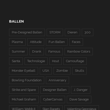
BALLEN
Pre-Designed Ballen
STORM
Dieren
300
Plasma
Attitude
Fun Ballen
Faces
Summer
Drank
Famous
Rainbow Colors
Santa
Technologie
Hout
Camouflage
Monster Eyeball
USA
Zombie
Skulls
Bowling Foundation
Anniversary
Strike and Spare
Designer Ballen
J. Danger
Michael Graham
CyberCanvas
Dave Savage
William Webb II
Stan Ragets
Valentina Georgieva