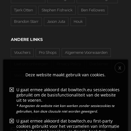
Tjerk Otten
Stephen Fishwick
Ben Fellowes
Brandon Starr
Jason Juta
Houk
ANDERE LINKS
Vouchers
Pro Shops
Algemene Voorwaarden
Laat ons ontwerpen
Privacy Policy
Disclaimer
Deze website maakt gebruik van cookies.
Veelgestelde Vragen
Maak je eigen Bowling Bal
Maak je eigen Bowling Pin
Maak je eigen Display Bal
U gaat ermee akkoord dat bowltech.eu sessiecookies
gebruikt om de basisfunctionaliteit van de website
uit te voeren.
* Aangezien de website niet kan werken zonder sessiecookies te
gebruiken, kan deze clausule niet worden geweigerd.
+31(0)162-727039
U gaat ermee akkoord dat bowltech.eu first-party
cookies gebruikt voor het verzamelen van informatie
info@ontheballbowling.eu