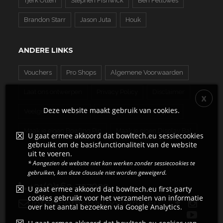
Tjerk Otten
Stephen Fishwick
Ben Fellowes
Brandon Starr
Jason Juta
Houk
ANDERE LINKS
Vouchers
Pro Shops
Algemene Voorwaarden
Laat ons ontwerpen
Privacy Policy
Disclaimer
Deze website maakt gebruik van cookies.
Veelgestelde Vragen
Maak je eigen Bowling Bal
Maak je eigen Bowling Pin
Maak je eigen Display Bal
U gaat ermee akkoord dat bowltech.eu sessiecookies
gebruikt om de basisfunctionaliteit van de website
uit te voeren.
* Aangezien de website niet kan werken zonder sessiecookies te
gebruiken, kan deze clausule niet worden geweigerd.
+31(0)162-727039
U gaat ermee akkoord dat bowltech.eu first-party
cookies gebruikt voor het verzamelen van informatie
info@ontheballbowling.eu
over het aantal bezoeken via Google Analytics.