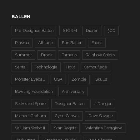
BALLEN
Pre-Designed Ballen
STORM
Dieren
300
Plasma
Attitude
Fun Ballen
Faces
Summer
Drank
Famous
Rainbow Colors
Santa
Technologie
Hout
Camouflage
Monster Eyeball
USA
Zombie
Skulls
Bowling Foundation
Anniversary
Strike and Spare
Designer Ballen
J. Danger
Michael Graham
CyberCanvas
Dave Savage
William Webb II
Stan Ragets
Valentina Georgieva